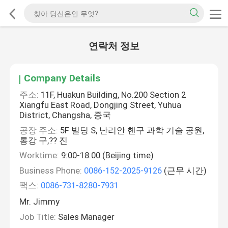
연락처 정보
Company Details
주소:
11F, Huakun Building, No.200 Section 2
Xiangfu East Road, Dongjing Street, Yuhua
District, Changsha, 중국
공장 주소:
5F 빌딩 S, 난리안 헨구 과학 기술 공원,
롱강 구,?? 진
Worktime:
9:00-18:00 (Beijing time)
Business Phone:
0086-152-2025-9126
(근무 시간)
팩스:
0086-731-8280-7931
Mr. Jimmy
Job Title:
Sales Manager