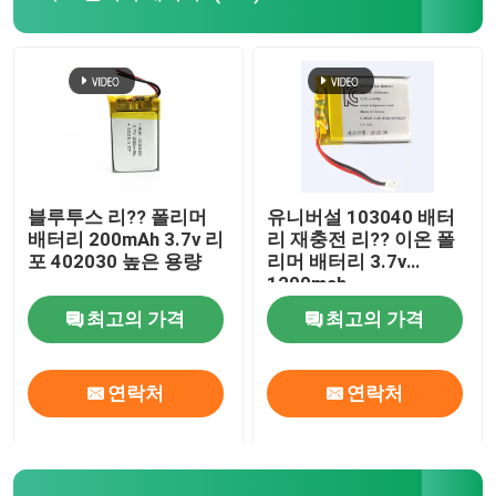
리포 배터리
극단적 가는 리포 배터리
리튬 배터리 충전기
블루투스 리?? 폴리머
유니버설 103040 배터
배터리 200mAh 3.7v 리
리 재충전 리?? 이온 폴
포 402030 높은 용량
리머 배터리 3.7v
리온 배터리 셀
1200mah
최고의 가격
최고의 가격
lifepo4 베터리 셀
연락처
연락처
LiFePo4 에너지 저장 배터리
태양 리튬 이온 전지