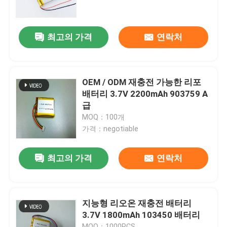
우리 에 관한 것
최고의 가격
연락처
공장 투어
OEM / ODM 재충전 가능한 리포
품질 관리
배터리 3.7V 2200mAh 903759 A
급
MOQ：100개
인용 을 요청 하십시오
가격：negotiable
리?? 폴리머 배터리
최고의 가격
연락처
맞춘 리포 배터리
지능형 리오온 재충전 배터리
3.7V 1800mAh 103450 배터리
작은 리포 배터리
MOQ：1000PCS