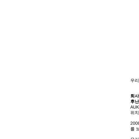
우리
회사
후난 
AU
위치
20
를 