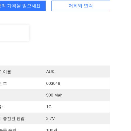
의 가격을 얻으세요
저희와 연락
드 이름
AUK
번호
603048
900 Mah
:
1C
 충전된 전압:
3.7V
주문 수량:
100개