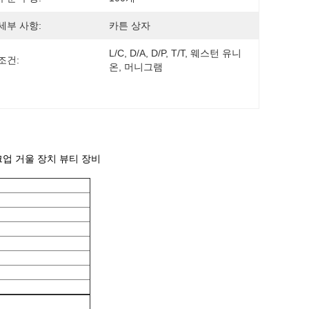
세부 사항:
카튼 상자
L/C, D/A, D/P, T/T, 웨스턴 유니
조건:
온, 머니그램
메이크업 거울 장치 뷰티 장비