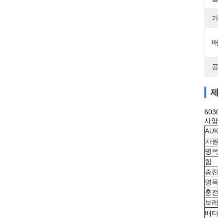
가
배
공
제
60
사양
AU
차
명목
힘
충전
명목
충전
보레
배터