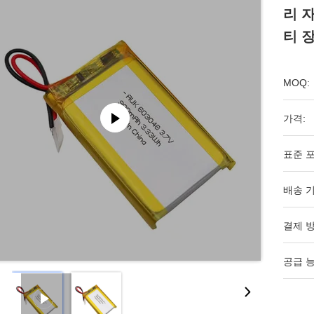
리 
티 
MOQ:
가격:
표준 포
배송 기
결제 방
공급 능