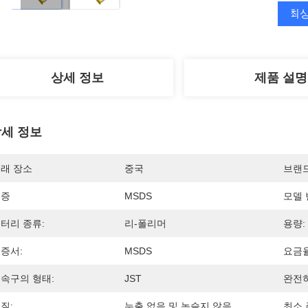
최상
상세 정보
제품 설명
세 정보
래 장소
중국
브랜
인증
MSDS
모델 
터리 종류:
리-폴리머
용량:
증서:
MSDS
요금율
속구의 형태:
JST
완전히
질:
누출 없음 및 녹슬지 않음
최소 