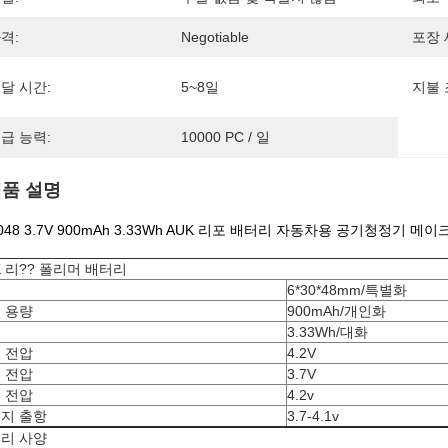
격:
Negotiable
포장 
달 시간:
5~8일
지불 
급 능력:
10000 PC / 일
품 설명
3048 3.7V 900mAh 3.33Wh AUK 리포 배터리 자동차용 공기청정기 
K 리?? 폴리머 배터리
원
6*30*48mm/특별화
 용량
900mAh/개인화
3.33Wh/대화
 전압
4.2V
 전압
3.7V
 전압
4.2v
지 출항
3.7-4.1v
리 사양