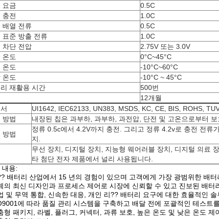
 요금
0.5C
 충전
1.0C
 배열 전류
0.5C
 표준 방출 전류
1.0C
 차단 전압
2.75V 또는 3.0V
 온도
0°C~45°C
 온도
-10°C~60°C
 온도
-10°C ~ 45°C
리 재활용 시간
500번
증
12개월
증서
UI1642, IEC62133, UN383, MSDS, KC, CE, BIS, ROHS, TU
 방법
내장된 칩은 과부하, 과부하, 과전압, 단전 및 고온으로부터 
정류 0.5c에서 4.2V까지 충전. 그리고 정류 4.2v로 충전 전류가
 방법
지.
무선 장치, 디지털 장치, 지능형 웨어러블 장치, 디지털 의료 장
용
타 첨단 전자 제품에서 널리 사용됩니다.
 내용:
?? 배터리 산업에서 15 년의 경험이 있으며 고객에게 가장 광범위한 배
계의 최신 디자인과 프로세스 제어로 시장에 신뢰할 수 있고 진보된 배터
업 및 무역 통합, 신속한 대응, 개인 리?? 배터리 요구에 대한 효율적인 솔
SO9001에 따라 품질 관리 시스템을 구축하고 배달 전에 포괄적인 테스트
춤형 패키지, 라벨, 플러그, 커넥터, 과류 보호, 높은 온도 및 낮은 온도 제어