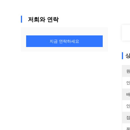
저희와 연락
지금 연락하세요
상
원
배
인
접
품