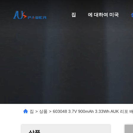
집
에 대하여 미국
집
>
상품
>
603048 3.7V 900mAh 3.33Wh A
상품