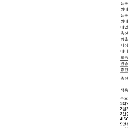
표준
최대
표준
최대
배열
충전
방출
저장
배터
보
인
충전
충전
적
주요
1리
2업
3산
4I
5맞