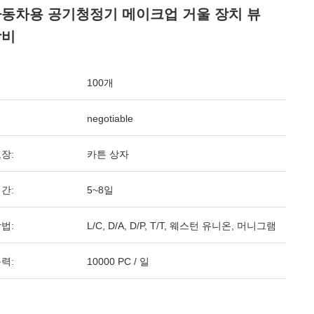
자동차용 공기청정기 메이크업 거울 장치 뷰
장비
100개
negotiable
장:
카튼 상자
간:
5~8일
법:
L/C, D/A, D/P, T/T, 웨스턴 유니온, 머니그램
력:
10000 PC / 일